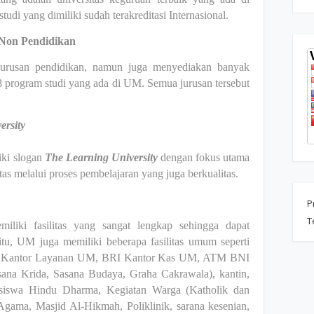
tudi yang dimiliki sudah terakreditasi Internasional.
 Non Pendidikan
i jurusan pendidikan, namun juga menyediakan banyak
8 program studi yang ada di UM. Semua jurusan tersebut
ersity
iki slogan
The Learning University
dengan fokus utama
as melalui proses pembelajaran yang juga berkualitas.
P
T
liki fasilitas yang sangat lengkap sehingga dapat
itu, UM juga memiliki beberapa fasilitas umum seperti
NI Kantor Layanan UM, BRI Kantor Kas UM, ATM BNI
na Krida, Sasana Budaya, Graha Cakrawala), kantin,
­siswa Hindu Dharma, Kegiatan Warga (Katholik dan
gama, Masjid Al-Hikmah, Poliklinik, sarana kesenian,