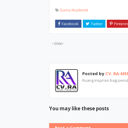
Dunia Akademik
Older
Posted by
CV. RA-ME
Ruang inspirasi bagi penuli
You may like these posts
Post a Comment