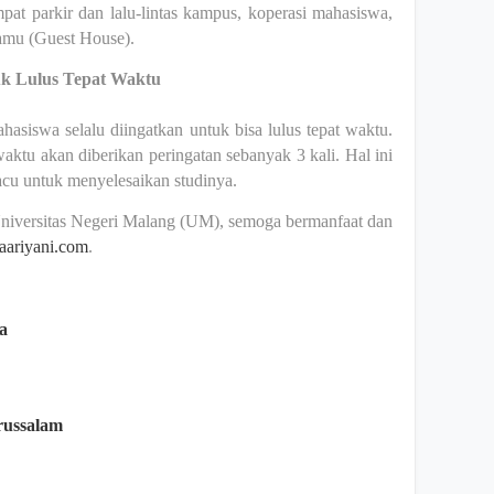
empat parkir dan lalu-lintas kampus, koperasi mahasiswa,
tamu (Guest House).
uk Lulus Tepat Waktu
asiswa selalu diingatkan untuk bisa lulus tepat waktu.
aktu akan diberikan peringatan sebanyak 3 kali. Hal ini
cu untuk menyelesaikan studinya.
niversitas Negeri Malang (UM), semoga bermanfaat dan
kaariyani.com
.
ia
arussalam