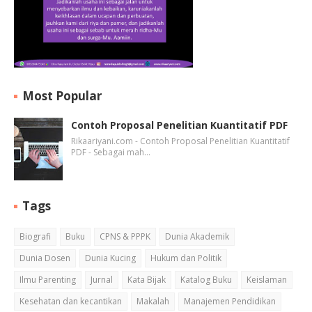
Most Popular
Contoh Proposal Penelitian Kuantitatif PDF
Rikaariyani.com - Contoh Proposal Penelitian Kuantitatif
PDF - Sebagai mah…
Tags
Biografi
Buku
CPNS & PPPK
Dunia Akademik
Dunia Dosen
Dunia Kucing
Hukum dan Politik
Ilmu Parenting
Jurnal
Kata Bijak
Katalog Buku
Keislaman
Kesehatan dan kecantikan
Makalah
Manajemen Pendidikan