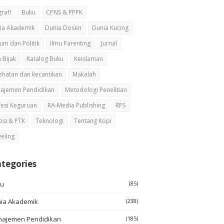
rafi
Buku
CPNS & PPPK
ia Akademik
Dunia Dosen
Dunia Kucing
um dan Politik
Ilmu Parenting
Jurnal
 Bijak
Katalog Buku
Keislaman
ehatan dan kecantikan
Makalah
ajemen Pendidikan
Metodologi Penelitian
fesi Keguruan
RA-Media Publishing
RPS
psi & PTK
Teknologi
Tentang Kopi
veling
tegories
ku
(85)
ia Akademik
(238)
ajemen Pendidikan
(185)