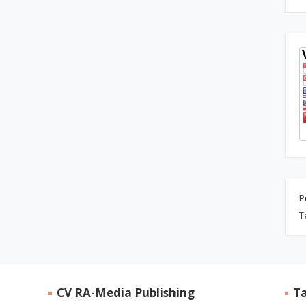
P
T
CV RA-Media Publishing
T