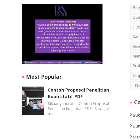
Biog
Dun
Huk
Kata
Kes
Man
Pro
Skri
Most Popular
Tra
Contoh Proposal Penelitian
Kuantitatif PDF
Ca
Rikaariyani.com - Contoh Proposal
Penelitian Kuantitatif PDF - Sebagai
mah…
Bu
Dun
Man