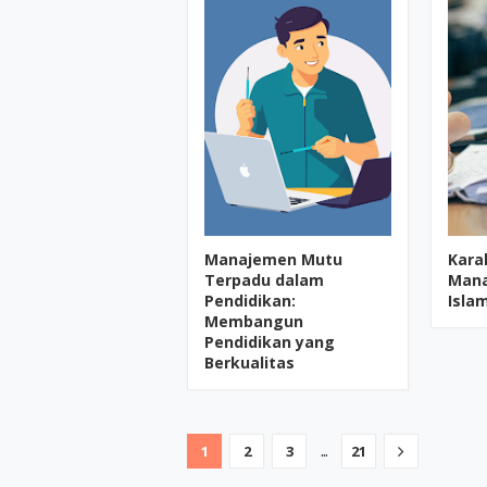
Manajemen Mutu
Kara
Terpadu dalam
Mana
Pendidikan:
Isla
Membangun
Pendidikan yang
Berkualitas
...
1
2
3
21