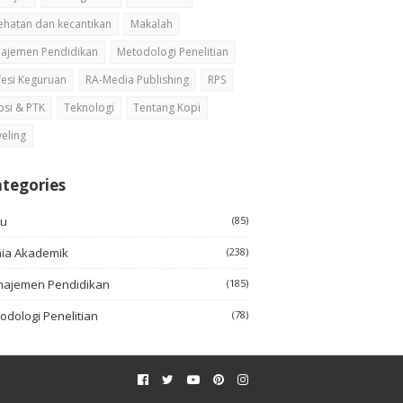
ehatan dan kecantikan
Makalah
ajemen Pendidikan
Metodologi Penelitian
fesi Keguruan
RA-Media Publishing
RPS
psi & PTK
Teknologi
Tentang Kopi
veling
tegories
ku
(85)
ia Akademik
(238)
ajemen Pendidikan
(185)
odologi Penelitian
(78)