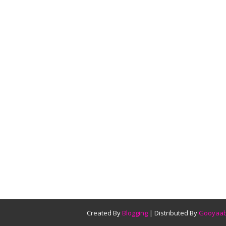
Created By
Blogging
| Distributed By
Gooyaab