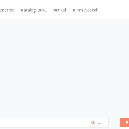
enerbit
Katalog Buku
Artikel
Kirim Naskah
P
Show all