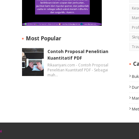
Kes
Man
Pro
Skri
Most Popular
Tra
Contoh Proposal Penelitian
Kuantitatif PDF
Ca
Rikaariyani.com - Contoh Proposal
Penelitian Kuantitatif PDF - Sebagai
mah…
Bu
Dun
Man
Met
i