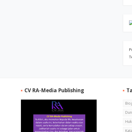
P
T
CV RA-Media Publishing
T
Biog
Dun
Huk
Kata