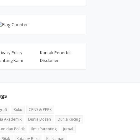
rivacy Policy
Kontak Penerbit
entang Kami
Disclamer
ags
rafi
Buku
CPNS & PPPK
ia Akademik
Dunia Dosen
Dunia Kucing
um dan Politik
Ilmu Parenting
Jurnal
 Bijak
Katalog Buku
Keislaman