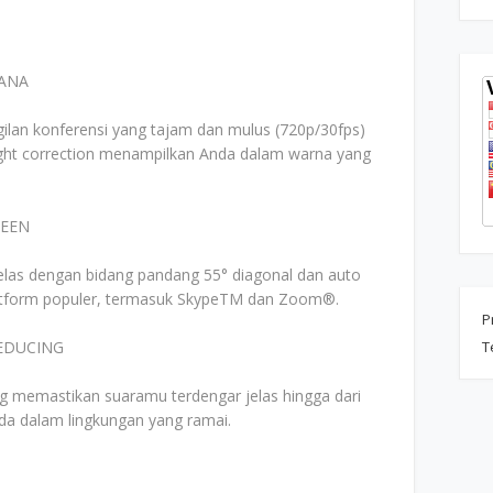
HANA
an konferensi yang tajam dan mulus (720p/30fps)
ight correction menampilkan Anda dalam warna yang
REEN
elas dengan bidang pandang 55° diagonal dan auto
platform populer, termasuk SkypeTM dan Zoom®.
P
EDUCING
T
ng memastikan suaramu terdengar jelas hingga dari
ada dalam lingkungan yang ramai.