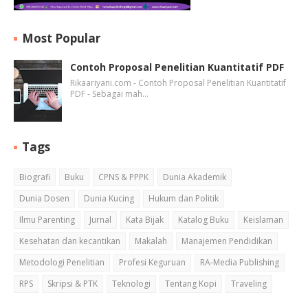
Most Popular
Contoh Proposal Penelitian Kuantitatif PDF
Rikaariyani.com - Contoh Proposal Penelitian Kuantitatif
PDF - Sebagai mah…
Tags
Biografi
Buku
CPNS & PPPK
Dunia Akademik
Dunia Dosen
Dunia Kucing
Hukum dan Politik
Ilmu Parenting
Jurnal
Kata Bijak
Katalog Buku
Keislaman
Kesehatan dan kecantikan
Makalah
Manajemen Pendidikan
Metodologi Penelitian
Profesi Keguruan
RA-Media Publishing
RPS
Skripsi & PTK
Teknologi
Tentang Kopi
Traveling