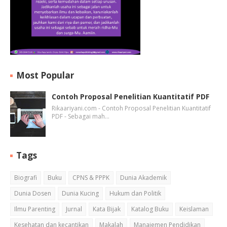
Most Popular
Contoh Proposal Penelitian Kuantitatif PDF
Rikaariyani.com - Contoh Proposal Penelitian Kuantitatif
PDF - Sebagai mah…
Tags
Biografi
Buku
CPNS & PPPK
Dunia Akademik
Dunia Dosen
Dunia Kucing
Hukum dan Politik
Ilmu Parenting
Jurnal
Kata Bijak
Katalog Buku
Keislaman
Kesehatan dan kecantikan
Makalah
Manajemen Pendidikan