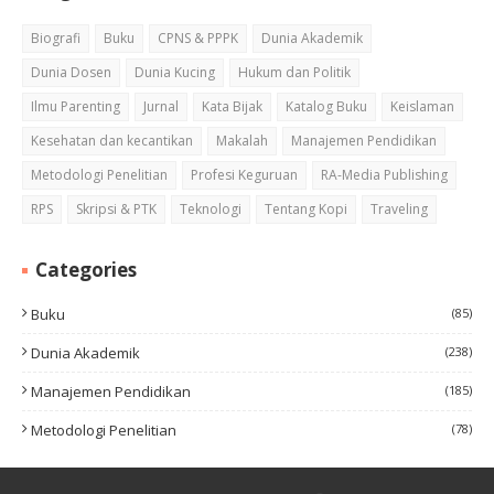
Biografi
Buku
CPNS & PPPK
Dunia Akademik
Dunia Dosen
Dunia Kucing
Hukum dan Politik
Ilmu Parenting
Jurnal
Kata Bijak
Katalog Buku
Keislaman
Kesehatan dan kecantikan
Makalah
Manajemen Pendidikan
Metodologi Penelitian
Profesi Keguruan
RA-Media Publishing
RPS
Skripsi & PTK
Teknologi
Tentang Kopi
Traveling
Categories
Buku
(85)
Dunia Akademik
(238)
Manajemen Pendidikan
(185)
Metodologi Penelitian
(78)