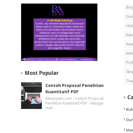
Biog
Dun
Huk
Kata
Kes
Man
Pro
Skri
Most Popular
Tra
Contoh Proposal Penelitian
Kuantitatif PDF
Ca
Rikaariyani.com - Contoh Proposal
Penelitian Kuantitatif PDF - Sebagai
mah…
Bu
Dun
Man