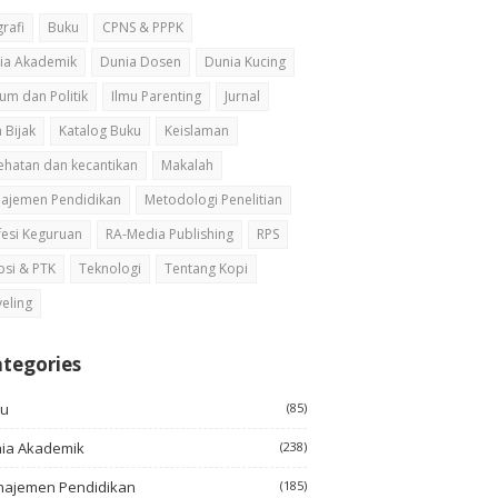
rafi
Buku
CPNS & PPPK
ia Akademik
Dunia Dosen
Dunia Kucing
um dan Politik
Ilmu Parenting
Jurnal
 Bijak
Katalog Buku
Keislaman
ehatan dan kecantikan
Makalah
ajemen Pendidikan
Metodologi Penelitian
fesi Keguruan
RA-Media Publishing
RPS
psi & PTK
Teknologi
Tentang Kopi
veling
tegories
ku
(85)
ia Akademik
(238)
ajemen Pendidikan
(185)