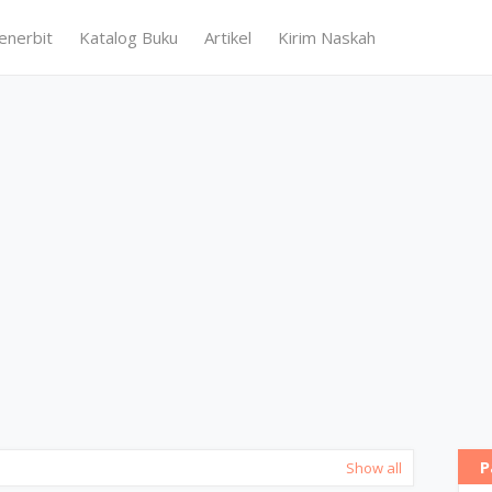
enerbit
Katalog Buku
Artikel
Kirim Naskah
P
Show all