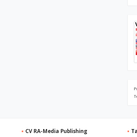
P
T
CV RA-Media Publishing
T