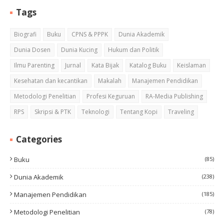
Tags
Biografi
Buku
CPNS & PPPK
Dunia Akademik
Dunia Dosen
Dunia Kucing
Hukum dan Politik
Ilmu Parenting
Jurnal
Kata Bijak
Katalog Buku
Keislaman
Kesehatan dan kecantikan
Makalah
Manajemen Pendidikan
Metodologi Penelitian
Profesi Keguruan
RA-Media Publishing
RPS
Skripsi & PTK
Teknologi
Tentang Kopi
Traveling
Categories
Buku
(85)
Dunia Akademik
(238)
Manajemen Pendidikan
(185)
Metodologi Penelitian
(78)