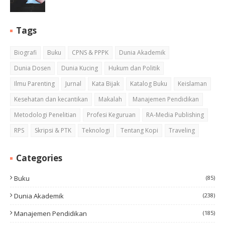
Tags
Biografi
Buku
CPNS & PPPK
Dunia Akademik
Dunia Dosen
Dunia Kucing
Hukum dan Politik
Ilmu Parenting
Jurnal
Kata Bijak
Katalog Buku
Keislaman
Kesehatan dan kecantikan
Makalah
Manajemen Pendidikan
Metodologi Penelitian
Profesi Keguruan
RA-Media Publishing
RPS
Skripsi & PTK
Teknologi
Tentang Kopi
Traveling
Categories
Buku
(85)
Dunia Akademik
(238)
Manajemen Pendidikan
(185)