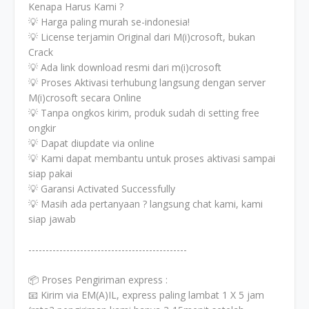
Kenapa Harus Kami ?
💡 Harga paling murah se-indonesia!
💡 License terjamin Original dari M(i)crosoft, bukan
Crack
💡 Ada link download resmi dari m(i)crosoft
💡 Proses Aktivasi terhubung langsung dengan server
M(i)crosoft secara Online
💡 Tanpa ongkos kirim, produk sudah di setting free
ongkir
💡 Dapat diupdate via online
💡 Kami dapat membantu untuk proses aktivasi sampai
siap pakai
💡 Garansi Activated Successfully
💡 Masih ada pertanyaan ? langsung chat kami, kami
siap jawab
----------------------------------------------
📦 Proses Pengiriman express :
📧 Kirim via EM(A)IL, express paling lambat 1 X 5 jam