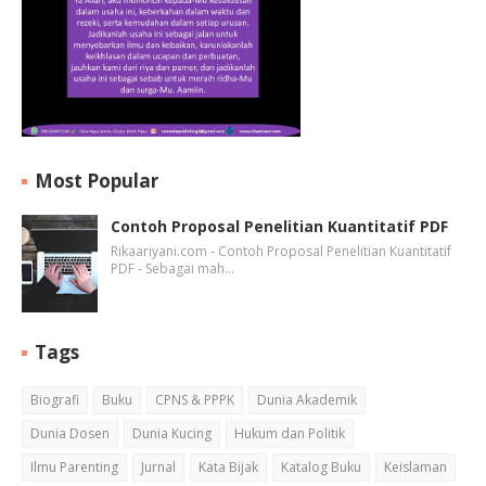
Most Popular
Contoh Proposal Penelitian Kuantitatif PDF
Rikaariyani.com - Contoh Proposal Penelitian Kuantitatif
PDF - Sebagai mah…
Tags
Biografi
Buku
CPNS & PPPK
Dunia Akademik
Dunia Dosen
Dunia Kucing
Hukum dan Politik
Ilmu Parenting
Jurnal
Kata Bijak
Katalog Buku
Keislaman