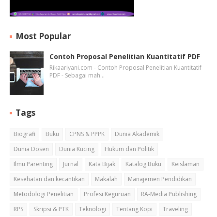
Most Popular
Contoh Proposal Penelitian Kuantitatif PDF
Rikaariyani.com - Contoh Proposal Penelitian Kuantitatif
PDF - Sebagai mah…
Tags
Biografi
Buku
CPNS & PPPK
Dunia Akademik
Dunia Dosen
Dunia Kucing
Hukum dan Politik
Ilmu Parenting
Jurnal
Kata Bijak
Katalog Buku
Keislaman
Kesehatan dan kecantikan
Makalah
Manajemen Pendidikan
Metodologi Penelitian
Profesi Keguruan
RA-Media Publishing
RPS
Skripsi & PTK
Teknologi
Tentang Kopi
Traveling