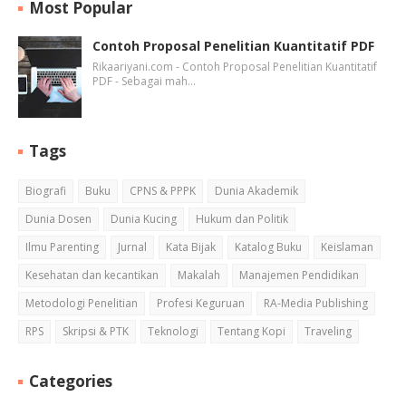
Most Popular
Contoh Proposal Penelitian Kuantitatif PDF
Rikaariyani.com - Contoh Proposal Penelitian Kuantitatif
PDF - Sebagai mah…
Tags
Biografi
Buku
CPNS & PPPK
Dunia Akademik
Dunia Dosen
Dunia Kucing
Hukum dan Politik
Ilmu Parenting
Jurnal
Kata Bijak
Katalog Buku
Keislaman
Kesehatan dan kecantikan
Makalah
Manajemen Pendidikan
Metodologi Penelitian
Profesi Keguruan
RA-Media Publishing
RPS
Skripsi & PTK
Teknologi
Tentang Kopi
Traveling
Categories